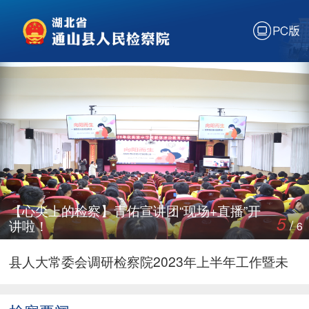
通山检察“新春第一会”：从“新”出发， 向“质”而行
PC版
聚焦数字赋能、宣传提质、信息增效，一场“破圈”
行动开始
今日揭牌！通山县未成年人保护再添新阵地
【心尖上的检察】青佑宣讲团“现场+直播”开讲
啦！
两会“检”阅 | 一图读懂通山县人民检察院工作报告
通山检察：以法治之力绘就生态新画卷
媒体关注 |《检察日报》--李琪：账册间的“绣花功
【心尖上的检察】青佑宣讲团“现场+直播”开
5
/
讲啦！
6
夫”
检察长主持听证 以公开促公正
县人大常委会调研检察院2023年上半年工作暨未
成年人检察工作
此次检察监督“盯向”指定居所监视居住地……